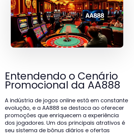
Entendendo o Cenário
Promocional da AA888
A indústria de jogos online está em constante
evolução, e a AA888 se destaca ao oferecer
promoções que enriquecem a experiência
dos jogadores. Um dos principais atrativos é
seu sistema de bônus diários e ofertas