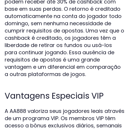
podem receber até 30% de cashback com
base em suas perdas. O retorno é creditado
automaticamente na conta do jogador todo
domingo, sem nenhuma necessidade de
cumprir requisitos de apostas. Uma vez que o
cashback é creditado, os jogadores têm a
liberdade de retirar os fundos ou usá-los
para continuar jogando. Essa ausência de
requisitos de apostas é uma grande
vantagem e um diferencial em comparação
a outras plataformas de jogos.
Vantagens Especiais VIP
A AA888 valoriza seus jogadores leais através
de um programa VIP. Os membros VIP têm
acesso a bônus exclusivos diários, semanais