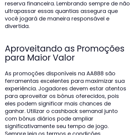
reserva financeira. Lembrando sempre de não
ultrapassar essas quantias assegura que
você jogará de maneira responsável e
divertida.
Aproveitando as Promoções
para Maior Valor
As promoções disponíveis na AA888 são
ferramentas excelentes para maximizar sua
experiência. Jogadores devem estar atentos
para aproveitar os bônus oferecidos, pois
eles podem significar mais chances de
ganhar. Utilizar o cashback semanal junto
com bônus diários pode ampliar
significativamente seu tempo de jogo.
Sempre leia os termos e condições