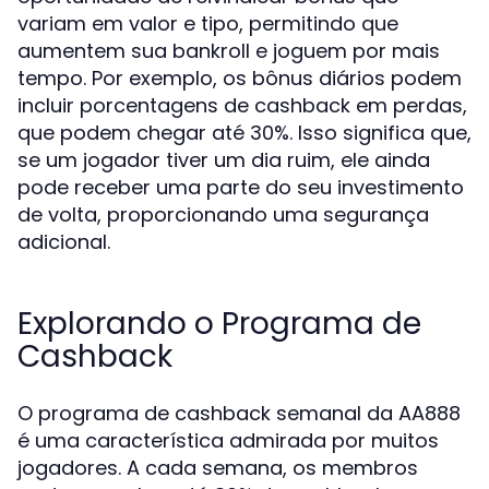
variam em valor e tipo, permitindo que
aumentem sua bankroll e joguem por mais
tempo. Por exemplo, os bônus diários podem
incluir porcentagens de cashback em perdas,
que podem chegar até 30%. Isso significa que,
se um jogador tiver um dia ruim, ele ainda
pode receber uma parte do seu investimento
de volta, proporcionando uma segurança
adicional.
Explorando o Programa de
Cashback
O programa de cashback semanal da AA888
é uma característica admirada por muitos
jogadores. A cada semana, os membros