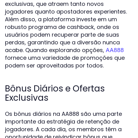
exclusivas, que atraem tanto novos
jogadores quanto apostadores experientes.
Além disso, a plataforma investe em um
robusto programa de cashback, onde os
usuários podem recuperar parte de suas
perdas, garantindo que a diversão nunca
acabe. Quando explorando opções,
AA888
fornece uma variedade de promoções que
podem ser aproveitadas por todos.
Bônus Diários e Ofertas
Exclusivas
Os bônus diários na AA888 são uma parte
importante da estratégia de retenção de
jogadores. A cada dia, os membros têm a
oportunidade de reivindicar bônus que