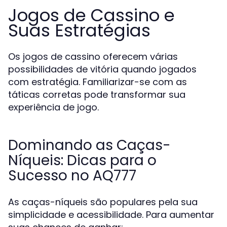
Jogos de Cassino e
Suas Estratégias
Os jogos de cassino oferecem várias
possibilidades de vitória quando jogados
com estratégia. Familiarizar-se com as
táticas corretas pode transformar sua
experiência de jogo.
Dominando as Caças-
Níqueis: Dicas para o
Sucesso no AQ777
As caças-níqueis são populares pela sua
simplicidade e acessibilidade. Para aumentar