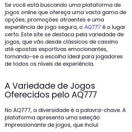
Se você está buscando uma plataforma de
jogos online que ofereça uma vasta gama de
opções, promoções atraentes e uma
experiência de jogo segura, o
é o lugar
AQ777
certo. Este site se destaca pela variedade de
jogos, que vão desde clássicos de cassino
até apostas esportivas emocionantes,
tornando-se a escolha ideal para jogadores
de todos os níveis de experiência.
A Variedade de Jogos
Oferecidos pelo AQ777
No AQ777, a diversidade é a palavra-chave. A
plataforma apresenta uma seleção
impressionante de jogos, que inclui: