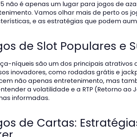
5 não é apenas um lugar para jogos de azar
tenimento. Vamos olhar mais de perto os jog
terísticas, e as estratégias que podem au
os de Slot Populares e S
ça-níqueis são um dos principais atrativos
sos inovadores, como rodadas grátis e jackp
cem não apenas entretenimento, mas tamb
 entender a volatilidade e a RTP (Retorno ao
has informadas.
os de Cartas: Estratégia
ker