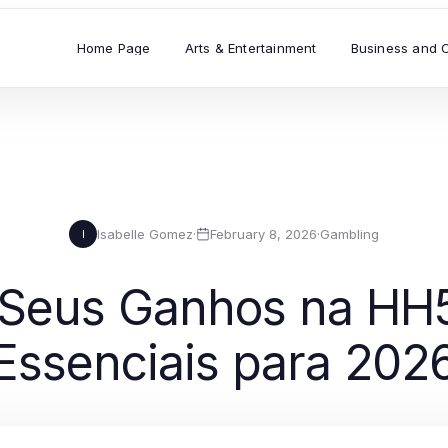
Home Page
Arts & Entertainment
Business and 
Isabelle Gomez
·
February 8, 2026
·
Gambling
I
Seus Ganhos na HH55
Essenciais para 202