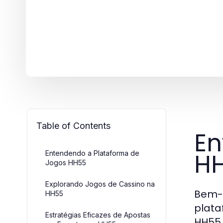
Table of Contents
En
H
Entendendo a Plataforma de
Jogos HH55
Explorando Jogos de Cassino na
Bem-
HH55
plata
Estratégias Eficazes de Apostas
HH55 