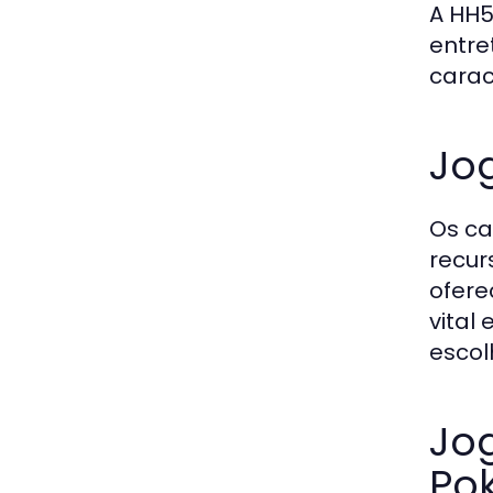
A HH5
entre
carac
Jog
Os ca
recur
ofere
vital
escol
Jog
Po