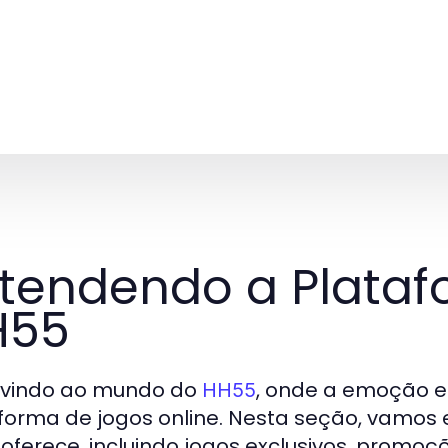
tendendo a Plataf
H55
vindo ao mundo do
, onde a emoção 
HH55
forma de jogos online. Nesta seção, vamos 
oferece, incluindo jogos exclusivos, promo