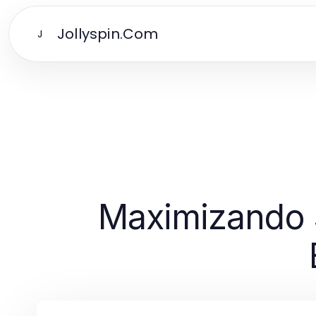
Jollyspin.Com
J
Maximizando 