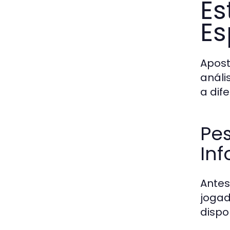
Es
Es
Apost
análi
a dif
Pe
In
Antes
jogad
dispo